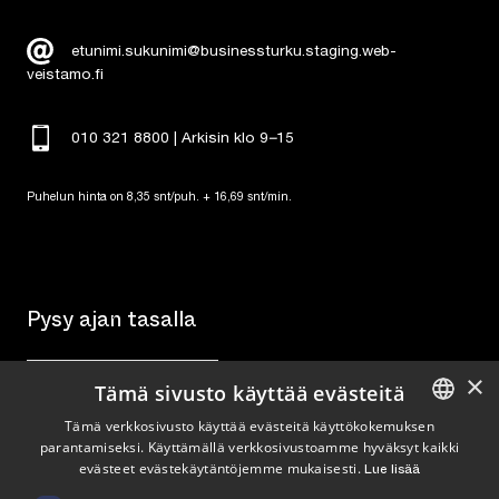
etunimi.sukunimi@businessturku.staging.web-
veistamo.fi
010 321 8800 | Arkisin klo 9
–
15
Puhelun hinta on 8,35 snt/puh. + 16,69 snt/min.
Pysy ajan tasalla
×
Tilaa uutiskirje
Tämä sivusto käyttää evästeitä
Tämä verkkosivusto käyttää evästeitä käyttökokemuksen
Seuraa meitä
parantamiseksi. Käyttämällä verkkosivustoamme hyväksyt kaikki
ENGLISH
evästeet evästekäytäntöjemme mukaisesti.
Lue lisää
FINNISH