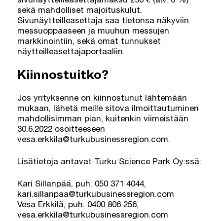
sekä mahdolliset majoituskulut.
Sivunäytteilleasettaja saa tietonsa näkyviin
messuoppaaseen ja muuhun messujen
markkinointiin, sekä omat tunnukset
näytteilleasettajaportaaliin.
Kiinnostuitko?
Jos yrityksenne on kiinnostunut lähtemään
mukaan, lähetä meille sitova ilmoittautuminen
mahdollisimman pian, kuitenkin viimeistään
30.6.2022 osoitteeseen
vesa.erkkila@turkubusinessregion.com.
Lisätietoja antavat Turku Science Park Oy:ssä:
Kari Sillanpää, puh. 050 371 4044,
kari.sillanpaa@turkubusinessregion.com
Vesa Erkkilä, puh. 0400 806 256,
vesa.erkkila@turkubusinessregion.com