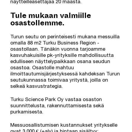
näytteilleasettajaa 20 maasta.
Tule mukaan valmiille
osastollemme.
Turun seutu on perinteisesti mukana messuilla
omalla 88 m2 Turku Business Region -
osastollaan. Tänäkin vuonna tarjoamme
kasvuhakuisille pk-yrityksille mahdollisuutta
edulliseen näyttelypaikkaan osana seudun
osastoa. Osastolle mahtuu
ilmoittautumisjärjestyksessä kahdeksan Turun
seutukunnassa toimivaa yritystä, joilla on
selkeä kasvustrategia.
Turku Science Park Oy vastaa osaston
suunnittelusta, rakennuttamisesta sekä
purkamisesta.
Messuosallistumisen kustannukset yritykselle
ovat 3 000 € (+alv) ja hintaan sisältyy: