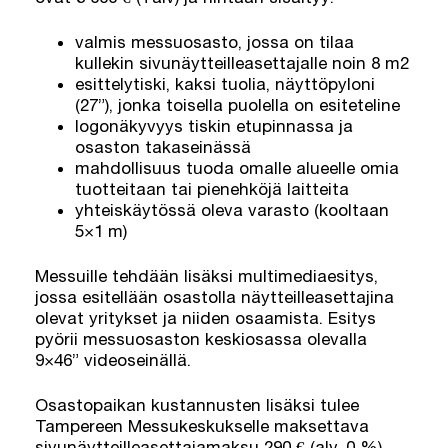
valmis messuosasto, jossa on tilaa
kullekin sivunäytteilleasettajalle noin 8 m2
esittelytiski, kaksi tuolia, näyttöpyloni
(27”), jonka toisella puolella on esiteteline
logonäkyvyys tiskin etupinnassa ja
osaston takaseinässä
mahdollisuus tuoda omalle alueelle omia
tuotteitaan tai pienehköjä laitteita
yhteiskäytössä oleva varasto (kooltaan
5×1 m)
Messuille tehdään lisäksi multimediaesitys,
jossa esitellään osastolla näytteilleasettajina
olevat yritykset ja niiden osaamista. Esitys
pyörii messuosaston keskiosassa olevalla
9×46” videoseinällä.
Osastopaikan kustannusten lisäksi tulee
Tampereen Messukeskukselle maksettava
sivunäytteilleasettajamaksu 290 € (alv. 0 %)