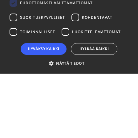
LinkedIn
Facebook
Instagram
EHDOTTOMASTI VÄLTTÄMÄTTÖMÄT
SUORITUSKYVYLLISET
KOHDENTAVAT
TOIMINNALLISET
LUOKITTELEMATTOMAT
HYVÄKSY KAIKKI
HYLKÄÄ KAIKKI
NÄYTÄ TIEDOT
Ehdottomasti välttämättömät
Suorituskyvylliset
Kohdentavat
Toiminnalliset
Luokittelemattomat
Ehdottomasti välttämättömät evästeet mahdollistavat verkkosivuston
perustoiminnot, kuten käyttäjän kirjautumisen ja tilinhallinnan. Sivustoa ei
voida käyttää oikein ilman ehdottoman välttämättömiä evästeitä.
Palveluntarjoaja
Nimi
Päättymisaika
Kuvaus
/ Verkkotunnus