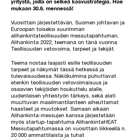
yritystä, joilla on selkeä kasvustrategia. Hae
mukaan 30.6. mennessä!
Vuosittain järjestettävän, Suomen johtavan ja
Euroopan toiseksi suurimman
alihankintateollisuuden messutapahtuman,
Alihankinta 2022, teemana on tänä vuonna
Teollisuuden vetovoima, tarpeet ja tekijät.
Teema nostaa laajasti esille teollisuuden
tarpeet ja näkymät tässä hetkessä ja
tulevaisuudessa. Näkökulmina puhuttavat
etenkin teollisuuden vetovoimaisuus ja
osaavien tekijöiden houkuttelu alalle,
uudenlaisen yhteistyön tärkeys, sekä alati
muuttuvan maailmantilanteen aiheuttamat
haasteet ja muutokset. Samaan aikaan
Alihankinta-messujen kanssa järjestetään
myös startup-tapahtuma AlihankintaHEAT.
Messutapahtumassa on vuosittain liikkeellä n.
20 000 ammattilaista ja tuhat