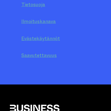
Tietosuoja
Ilmoituskanava
Evästekäytännöt
Saavutettavuus