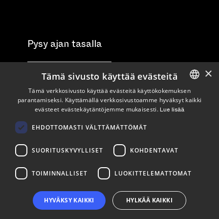
Pysy ajan tasalla
×
Tilaa uutiskirje
Tämä sivusto käyttää evästeitä
Tämä verkkosivusto käyttää evästeitä käyttökokemuksen
Seuraa meitä
parantamiseksi. Käyttämällä verkkosivustoamme hyväksyt kaikki
ENGLISH
evästeet evästekäytäntöjemme mukaisesti.
Lue lisää
FINNISH
LinkedIn
Facebook
Instagram
EHDOTTOMASTI VÄLTTÄMÄTTÖMÄT
SUORITUSKYVYLLISET
KOHDENTAVAT
TOIMINNALLISET
LUOKITTELEMATTOMAT
HYVÄKSY KAIKKI
HYLKÄÄ KAIKKI