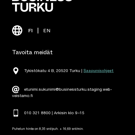
FI
EN
Tavoita meidät
Saapumisohjeet
Tykistökatu 4 B, 20520 Turku |
etunimi.sukunimi@businessturku.staging.web-
veistamo.fi
010 321 8800 | Arkisin klo 9
–
15
Puhelun hinta on 8,35 snt/puh. + 16,69 snt/min.