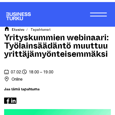
Siirry
sisältöön
Etusivu
Tapahtumat
/
Yrityskummien webinaari:
Työlainsäädäntö muuttuu
yrittäjämyönteisemmäksi
07.02.
18.00 – 19.00
Online
Jaa tämä tapahtuma