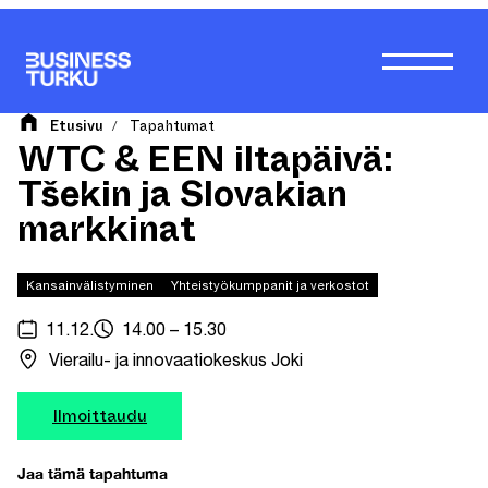
Siirry
sisältöön
Etusivu
Tapahtumat
/
WTC & EEN iltapäivä:
Tšekin ja Slovakian
markkinat
Kansainvälistyminen
Yhteistyökumppanit ja verkostot
11.12.
14.00 – 15.30
Vierailu- ja innovaatiokeskus Joki
Ilmoittaudu
Jaa tämä tapahtuma