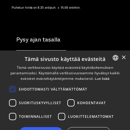
Puhelun hinta on 8,35 snt/puh. + 16,69 snt/min.
Pysy ajan tasalla
×
Tilaa uutiskirje
Tämä sivusto käyttää evästeitä
Tämä verkkosivusto käyttää evästeitä käyttökokemuksen
Seuraa meitä
parantamiseksi. Käyttämällä verkkosivustoamme hyväksyt kaikki
ENGLISH
evästeet evästekäytäntöjemme mukaisesti.
Lue lisää
FINNISH
LinkedIn
Facebook
Instagram
EHDOTTOMASTI VÄLTTÄMÄTTÖMÄT
SUORITUSKYVYLLISET
KOHDENTAVAT
TOIMINNALLISET
LUOKITTELEMATTOMAT