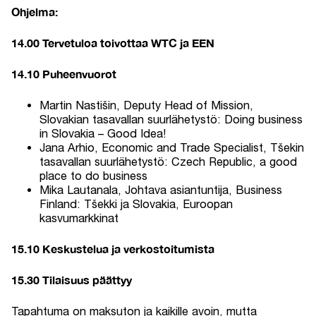
Ohjelma:
14.00 Tervetuloa toivottaa WTC ja EEN
14.10 Puheenvuorot
Martin Nastišin, Deputy Head of Mission,
Slovakian tasavallan suurlähetystö: Doing business
in Slovakia – Good Idea!
Jana Arhio, Economic and Trade Specialist, Tšekin
tasavallan suurlähetystö: Czech Republic, a good
place to do business
Mika Lautanala, Johtava asiantuntija, Business
Finland: Tšekki ja Slovakia, Euroopan
kasvumarkkinat
15.10 Keskustelua ja verkostoitumista
15.30 Tilaisuus päättyy
Tapahtuma on maksuton ja kaikille avoin, mutta