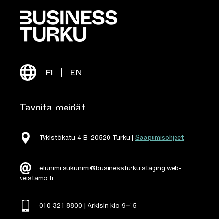
FI
EN
Tavoita meidät
Saapumisohjeet
Tykistökatu 4 B, 20520 Turku |
etunimi.sukunimi@businessturku.staging.web-
veistamo.fi
010 321 8800 | Arkisin klo 9
–
15