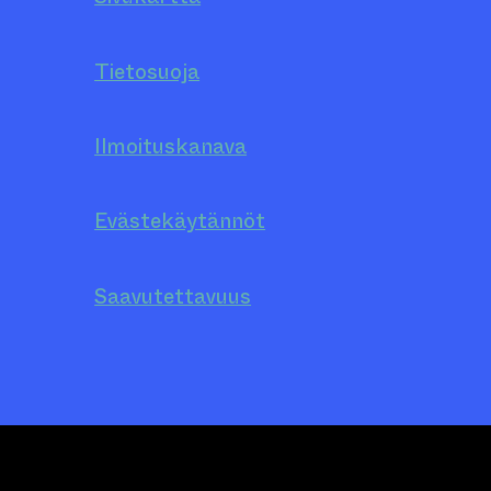
Tietosuoja
Ilmoituskanava
Evästekäytännöt
Saavutettavuus