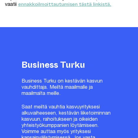
ennakkoilmoittautumisen tästä linkistä.
vaatii
Business Turku
Business Turku on kestävän kasvun
vauhdittaja. Meiltä maailmalle ja
maailmalta meille.
Saat meiltä vauhtia kasvuyrityksesi
alkuvaiheeseen, kestävän liiketoiminnan
kasvuun, rahoitukseen ja oikeiden
yhteistyökumppanien löytämiseen.
Voimme auttaa myös yrityksesi
kansainvälistymisessä. Jos vasta