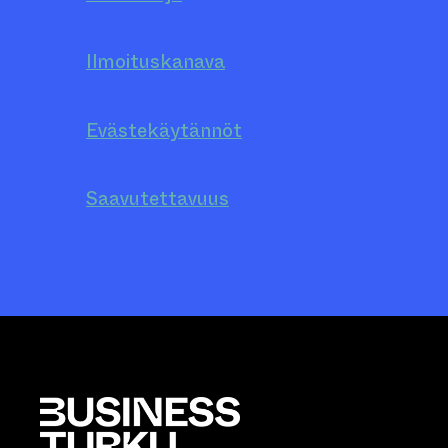
Ilmoituskanava
Evästekäytännöt
Saavutettavuus