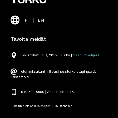
FI
EN
Tavoita meidät
Saapumisohjeet
Tykistökatu 4 B, 20520 Turku |
etunimi.sukunimi@businessturku.staging.web-
veistamo.fi
010 321 8800 | Arkisin klo 9
–
15
Puhelun hinta on 8,35 snt/puh. + 16,69 snt/min.