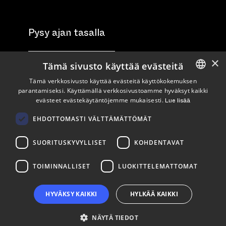
Pysy ajan tasalla
×
Tilaa uutiskirje
Tämä sivusto käyttää evästeitä
Tämä verkkosivusto käyttää evästeitä käyttökokemuksen
Seuraa meitä
parantamiseksi. Käyttämällä verkkosivustoamme hyväksyt kaikki
ENGLISH
evästeet evästekäytäntöjemme mukaisesti.
Lue lisää
FINNISH
LinkedIn
Facebook
Instagram
EHDOTTOMASTI VÄLTTÄMÄTTÖMÄT
SUORITUSKYVYLLISET
KOHDENTAVAT
TOIMINNALLISET
LUOKITTELEMATTOMAT
HYVÄKSY KAIKKI
HYLKÄÄ KAIKKI
NÄYTÄ TIEDOT