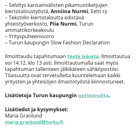
– Selvitys kansainvälisten pikamuotiketjujen
kiertotaloustyöstä,
Anniina Nurmi
, Eetti ry
– Tekstiilin kiertotaloutta edistävä
yhteistyöverkosto,
Piia Nurmi
, Turun
ammattikorkeakoulu
– Yrityspuheenvuoro
– Turun kaupungin Slow Fashion Declaration
Ilmoittaudu tapahtumaan
tästä linkistä
. Ilmoittautua
voi 14.12. klo 13 asti. Ilmoittautumalla saat myös
tapahtuman tallenteen jälkikäteen sähköpostiisi.
Tilaisuutta ovat tervetulleita kuuntelemaan kaikki
yritysten ja yhteisöjen ilmastotyöstä kiinnostuneet.
Lisätietoja Turun kaupungin
nettisivuilta
.
Lisätiedot ja kysymykset:
Maria Granlund
maria.granlund@turku.fi