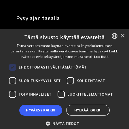
Pysy ajan tasalla
×
Tilaa uutiskirje
Tämä sivusto käyttää evästeitä
Tämä verkkosivusto käyttää evästeitä käyttökokemuksen
Seuraa meitä
parantamiseksi. Käyttämällä verkkosivustoamme hyväksyt kaikki
ENGLISH
evästeet evästekäytäntöjemme mukaisesti.
Lue lisää
FINNISH
LinkedIn
Facebook
Instagram
EHDOTTOMASTI VÄLTTÄMÄTTÖMÄT
SUORITUSKYVYLLISET
KOHDENTAVAT
TOIMINNALLISET
LUOKITTELEMATTOMAT
HYVÄKSY KAIKKI
HYLKÄÄ KAIKKI
NÄYTÄ TIEDOT