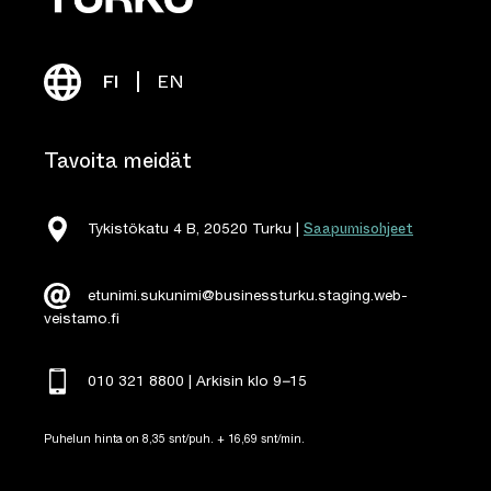
FI
EN
Tavoita meidät
Saapumisohjeet
Tykistökatu 4 B, 20520 Turku |
etunimi.sukunimi@businessturku.staging.web-
veistamo.fi
010 321 8800 | Arkisin klo 9
–
15
Puhelun hinta on 8,35 snt/puh. + 16,69 snt/min.