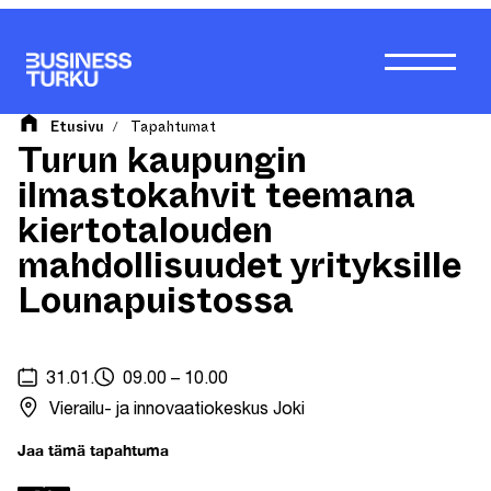
Siirry
sisältöön
Etusivu
Tapahtumat
/
Turun kaupungin
ilmastokahvit teemana
kiertotalouden
mahdollisuudet yrityksille
Lounapuistossa
31.01.
09.00 – 10.00
Vierailu- ja innovaatiokeskus Joki
Jaa tämä tapahtuma