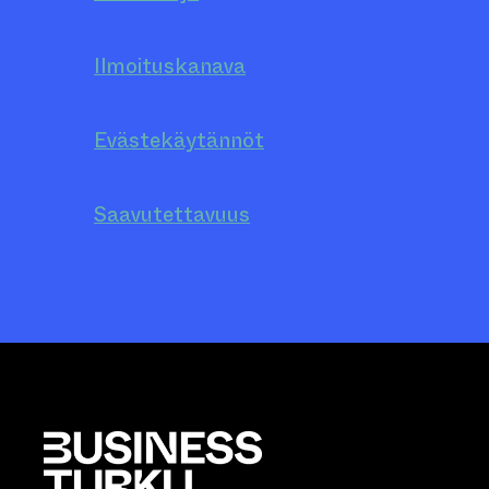
Ilmoituskanava
Evästekäytännöt
Saavutettavuus