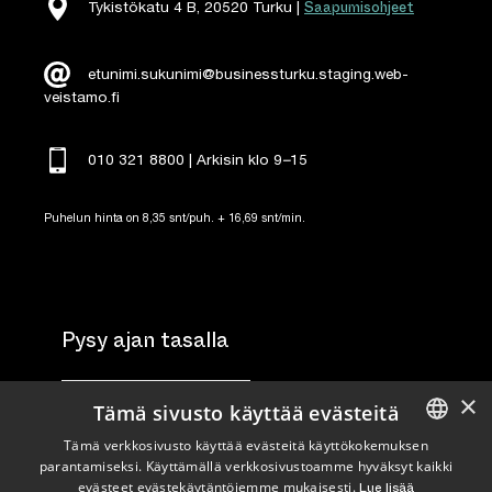
Saapumisohjeet
Tykistökatu 4 B, 20520 Turku |
etunimi.sukunimi@businessturku.staging.web-
veistamo.fi
010 321 8800 | Arkisin klo 9
–
15
Puhelun hinta on 8,35 snt/puh. + 16,69 snt/min.
Pysy ajan tasalla
×
Tilaa uutiskirje
Tämä sivusto käyttää evästeitä
Tämä verkkosivusto käyttää evästeitä käyttökokemuksen
Seuraa meitä
parantamiseksi. Käyttämällä verkkosivustoamme hyväksyt kaikki
ENGLISH
evästeet evästekäytäntöjemme mukaisesti.
Lue lisää