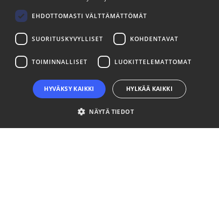
FINNISH
LinkedIn
Facebook
Instagram
EHDOTTOMASTI VÄLTTÄMÄTTÖMÄT
SUORITUSKYVYLLISET
KOHDENTAVAT
TOIMINNALLISET
LUOKITTELEMATTOMAT
HYVÄKSY KAIKKI
HYLKÄÄ KAIKKI
NÄYTÄ TIEDOT
Ehdottomasti välttämättömät
Suorituskyvylliset
Kohdentavat
Toiminnalliset
Luokittelemattomat
Ehdottomasti välttämättömät evästeet mahdollistavat verkkosivuston
perustoiminnot, kuten käyttäjän kirjautumisen ja tilinhallinnan. Sivustoa ei
voida käyttää oikein ilman ehdottoman välttämättömiä evästeitä.
Palveluntarjoaja
Nimi
Päättymisaika
Kuvaus