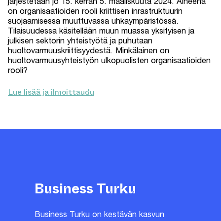
järjestetään jo 15. kerran 5. maaliskuuta 2024. Aiheena
on organisaatioiden rooli kriittisen inrastruktuurin
suojaamisessa muuttuvassa uhkaympäristössä.
Tilaisuudessa käsitellään muun muassa yksityisen ja
julkisen sektorin yhteistyötä ja puhutaan
huoltovarmuuskriittisyydestä. Minkälainen on
huoltovarmuusyhteistyön ulkopuolisten organisaatioiden
rooli?
Lue lisää ja ilmoittaudu
Business Turku
Business Turku on kestävän kasvun