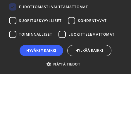
FINNISH
LinkedIn
Facebook
Instagram
EHDOTTOMASTI VÄLTTÄMÄTTÖMÄT
SUORITUSKYVYLLISET
KOHDENTAVAT
TOIMINNALLISET
LUOKITTELEMATTOMAT
HYVÄKSY KAIKKI
HYLKÄÄ KAIKKI
NÄYTÄ TIEDOT
Ehdottomasti välttämättömät
Suorituskyvylliset
Kohdentavat
Toiminnalliset
Luokittelemattomat
Ehdottomasti välttämättömät evästeet mahdollistavat verkkosivuston
perustoiminnot, kuten käyttäjän kirjautumisen ja tilinhallinnan. Sivustoa ei
voida käyttää oikein ilman ehdottoman välttämättömiä evästeitä.
Palveluntarjoaja
Nimi
Päättymisaika
Kuvaus
/ Verkkotunnus