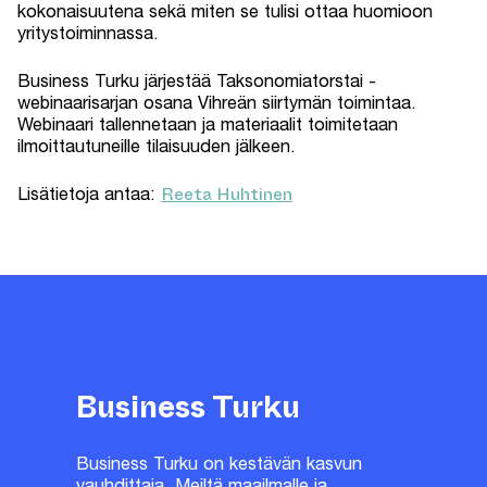
kokonaisuutena sekä miten se tulisi ottaa huomioon
yritystoiminnassa.
Business Turku järjestää Taksonomiatorstai -
webinaarisarjan osana Vihreän siirtymän toimintaa.
Webinaari tallennetaan ja materiaalit toimitetaan
ilmoittautuneille tilaisuuden jälkeen.
Reeta Huhtinen
Lisätietoja antaa:
Business Turku
Business Turku on kestävän kasvun
vauhdittaja. Meiltä maailmalle ja