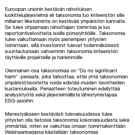
Euroopan unionin kestävän rahoituksen
luokittelujärjestelmä eli taksonomia luo kriteeristön sille
millainen liiketoiminta on kestävää ympäristön kannalta.
Se tulee ohjaamaan rahoittajien toimintaa ja luo
raportointivelvoitteita isoille pörssiyhtiöille. Taksonomia
tulee vaikuttamaan myös pienempien yritysten
toimintaan, sillä investoinnit tulevat todennäköisesti
suuntautumaan vahvemmin taksonomia kriteeristön
täyttäville projekteille ja hankinnoille.
Olennainen osa taksonomiaa on ”Do no significant
harm” -periaate, joka tarkoittaa, ettei yhtä taksonomian
ympäristötavoitetta voida edistää muiden tavoitteiden
kustannuksella. Periaatteen toteutuminen edellyttää
analyysityötä sekä järjestelmällistä lähestymistapaa
ESG-asioihin.
Menestyäkseen kestävästi tulevaisuudessa tulee
yritysten olla tietoisia taksonomia kokonaisuudesta sekä
ymmärtää, miten se vaikuttaa omaan toimintakenttään.
Webinaarisarjassa käsitellään taksonomiaa