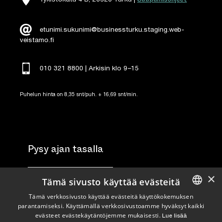
etunimi.sukunimi@businessturku.staging.web-
veistamo.fi
010 321 8800 | Arkisin klo 9
–
15
Puhelun hinta on 8,35 snt/puh. + 16,69 snt/min.
Pysy ajan tasalla
×
Tilaa uutiskirje
Tämä sivusto käyttää evästeitä
Tämä verkkosivusto käyttää evästeitä käyttökokemuksen
Seuraa meitä
parantamiseksi. Käyttämällä verkkosivustoamme hyväksyt kaikki
ENGLISH
evästeet evästekäytäntöjemme mukaisesti.
Lue lisää