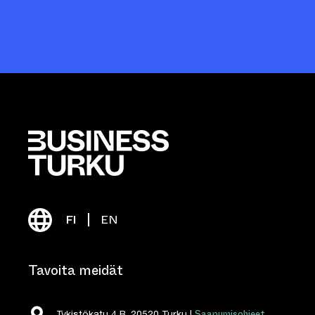
FI
EN
Tavoita meidät
Saapumisohjeet
Tykistökatu 4 B, 20520 Turku |