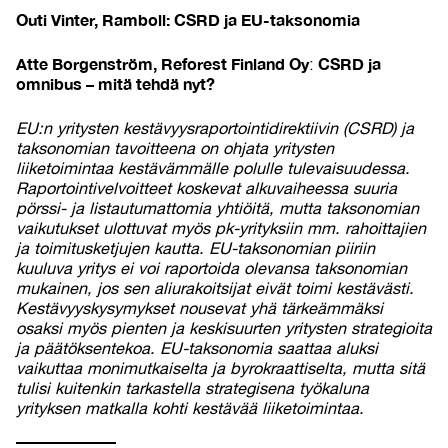
Outi Vinter, Ramboll: CSRD ja EU-taksonomia
Atte Borgenström, Reforest Finland Oy
CSRD ja
:
omnibus – mitä tehdä nyt?
EU:n yritysten kestävyysraportointidirektiivin (CSRD) ja
taksonomian tavoitteena on ohjata yritysten
liiketoimintaa kestävämmälle polulle tulevaisuudessa.
Raportointivelvoitteet koskevat alkuvaiheessa suuria
pörssi- ja listautumattomia yhtiöitä, mutta taksonomian
vaikutukset ulottuvat myös pk-yrityksiin mm. rahoittajien
ja toimitusketjujen kautta. EU-taksonomian piiriin
kuuluva yritys ei voi raportoida olevansa taksonomian
mukainen, jos sen aliurakoitsijat eivät toimi kestävästi.
Kestävyyskysymykset nousevat yhä tärkeämmäksi
osaksi myös pienten ja keskisuurten yritysten strategioita
ja päätöksentekoa. EU-taksonomia saattaa aluksi
vaikuttaa monimutkaiselta ja byrokraattiselta, mutta sitä
tulisi kuitenkin tarkastella strategisena työkaluna
yrityksen matkalla kohti kestävää liiketoimintaa.