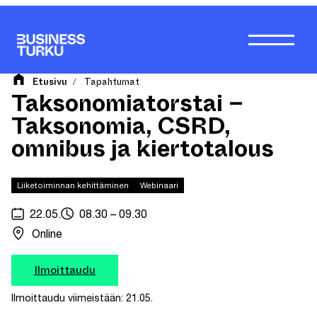
Siirry
sisältöön
Etusivu
Tapahtumat
/
Taksonomiatorstai –
Taksonomia, CSRD,
omnibus ja kiertotalous
Liiketoiminnan kehittäminen
Webinaari
22.05.
08.30 – 09.30
Online
Ilmoittaudu
Ilmoittaudu viimeistään: 21.05.