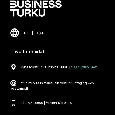
FI
EN
Tavoita meidät
Saapumisohjeet
Tykistökatu 4 B, 20520 Turku |
etunimi.sukunimi@businessturku.staging.web-
veistamo.fi
010 321 8800 | Arkisin klo 9
–
15