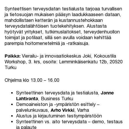
Synteettisen terveysdatan testialusta tarjoaa turvallisen
ja tietosuojan mukaisen pääsyn laadukkaaseen dataan,
mahdollistaen ketterän ja kustannustehokkaan
terveysdatalähtöisen tuotekehityksen. Alustasta
hyötyvät yritykset, tutkimuslaitokset, terveydenhuollon
toimijat ja potilaat, sillä sen avulla voidaan kehittää
parempia hoitomenetelmiä ja -ratkaisuja.
Paikka:
Vierailu- ja innovaatiokeskus Joki, Kokoustila
Workshop, 3. krs, osoite: Lemminkäisenkatu 12b, 20520
Turku
Ohjelma klo 13.00 – 16.00
Janne
Synteettinen terveysdata ja testialusta,
Lahtiranta
, Business Turku
Demoaineiston ja -ympäristön esittely –
Arho Virkki
palvelunkuvaus,
, Varha
Alustus ja kirjautuminen testiympäristöön
Synteettinen vs. aito terveysdata – demo, testaus
ja palaute