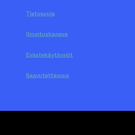
Tietosuoja
Ilmoituskanava
Evästekäytännöt
Saavutettavuus