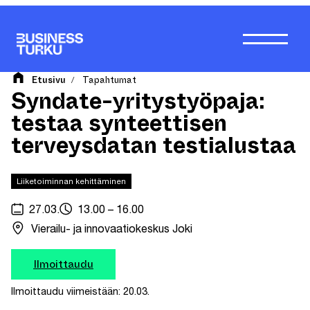
Siirry
sisältöön
Etusivu
Tapahtumat
/
Syndate-yritystyöpaja:
testaa synteettisen
terveysdatan testialustaa
Liiketoiminnan kehittäminen
27.03.
13.00 – 16.00
Vierailu- ja innovaatiokeskus Joki
Ilmoittaudu
Ilmoittaudu viimeistään: 20.03.