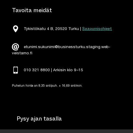
Tavoita meidät
Saapumisohjeet
Tykistökatu 4 B, 20520 Turku |
etunimi.sukunimi@businessturku.staging.web-
veistamo.fi
010 321 8800 | Arkisin klo 9
–
15
Puhelun hinta on 8,35 snt/puh. + 16,69 snt/min.
Pysy ajan tasalla