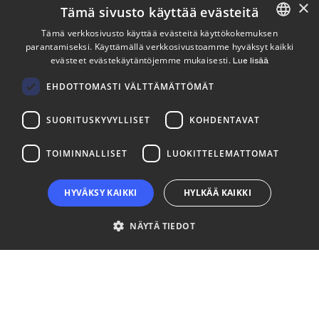
×
Tilaa uutiskirje
Tämä sivusto käyttää evästeitä
Tämä verkkosivusto käyttää evästeitä käyttökokemuksen
Seuraa meitä
parantamiseksi. Käyttämällä verkkosivustoamme hyväksyt kaikki
ENGLISH
evästeet evästekäytäntöjemme mukaisesti.
Lue lisää
FINNISH
LinkedIn
Facebook
Instagram
EHDOTTOMASTI VÄLTTÄMÄTTÖMÄT
SUORITUSKYVYLLISET
KOHDENTAVAT
TOIMINNALLISET
LUOKITTELEMATTOMAT
HYVÄKSY KAIKKI
HYLKÄÄ KAIKKI
NÄYTÄ TIEDOT
Ehdottomasti välttämättömät
Suorituskyvylliset
Kohdentavat
Toiminnalliset
Luokittelemattomat