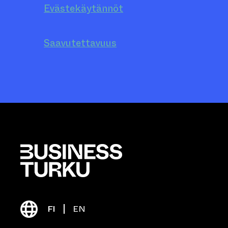
Evästekäytännöt
Saavutettavuus
FI
EN