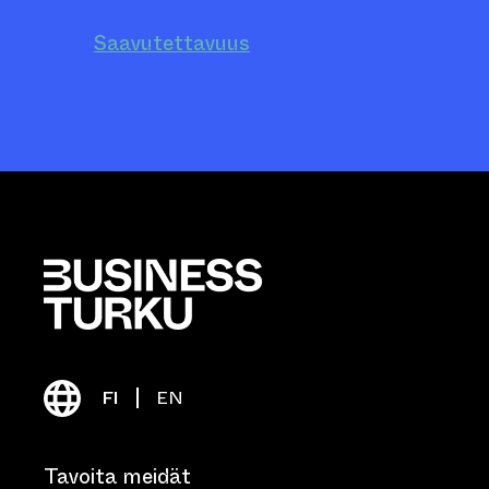
Saavutettavuus
FI
EN
Tavoita meidät