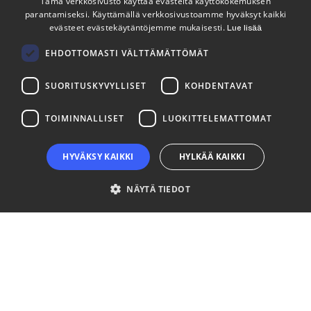
Tämä verkkosivusto käyttää evästeitä käyttökokemuksen
Seuraa meitä
parantamiseksi. Käyttämällä verkkosivustoamme hyväksyt kaikki
ENGLISH
evästeet evästekäytäntöjemme mukaisesti.
Lue lisää
FINNISH
LinkedIn
Facebook
Instagram
EHDOTTOMASTI VÄLTTÄMÄTTÖMÄT
SUORITUSKYVYLLISET
KOHDENTAVAT
TOIMINNALLISET
LUOKITTELEMATTOMAT
HYVÄKSY KAIKKI
HYLKÄÄ KAIKKI
NÄYTÄ TIEDOT
Ehdottomasti välttämättömät
Suorituskyvylliset
Kohdentavat
Toiminnalliset
Luokittelemattomat
Ehdottomasti välttämättömät evästeet mahdollistavat verkkosivuston
perustoiminnot, kuten käyttäjän kirjautumisen ja tilinhallinnan. Sivustoa ei