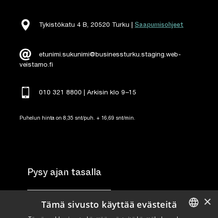
Saapumisohjeet
Tykistökatu 4 B, 20520 Turku |
etunimi.sukunimi@businessturku.staging.web-
veistamo.fi
010 321 8800 | Arkisin klo 9
–
15
Puhelun hinta on 8,35 snt/puh. + 16,69 snt/min.
Pysy ajan tasalla
×
Tilaa uutiskirje
Tämä sivusto käyttää evästeitä