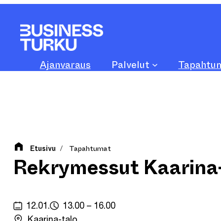
Siirry
sisältöön
Ajanvaraus
Palvelut
Tapahtu
Etusivu
Tapahtumat
/
Rekrymessut Kaarina-
12.01.
13.00 – 16.00
Kaarina-talo