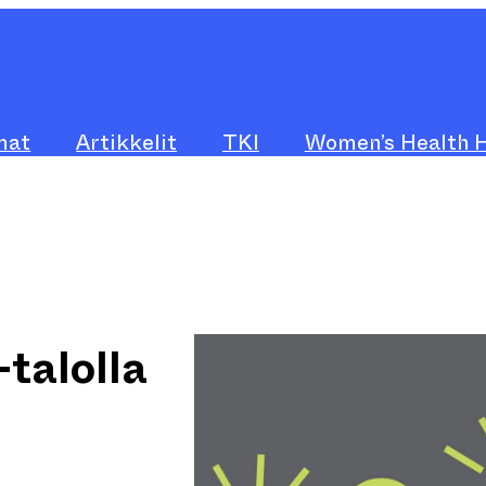
mat
Artikkelit
TKI
Women’s Health 
talolla