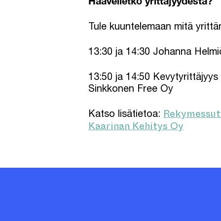
Haaveiletko yrittäjyydestä?
Tule kuuntelemaan mitä yrittä
13:30 ja 14:30 Johanna Helmi
13:50 ja 14:50 Kevytyrittäjyy
Sinkkonen Free Oy
Rekymessut K
Katso lisätietoa:
Kaarinan Kehitys Oy