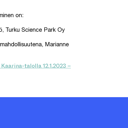
minen on:
ö, Turku Science Park Oy
s mahdollisuutena, Marianne
aarina-talolla 12.1.2023 –