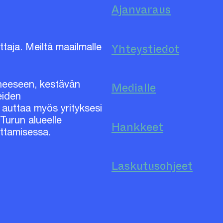
Ajanvaraus
Yhteystiedot
taja. Meiltä maailmalle
iheeseen, kestävän
Medialle
eiden
auttaa myös yrityksesi
Turun alueelle
Hankkeet
ittamisessa.
Laskutusohjeet