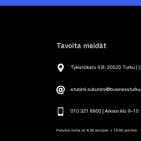
Tavoita meidät
S
Tykistökatu 4 B, 20520 Turku |
etunimi.sukunimi@businessturku
010 321 8800 | Arkisin klo 9
–
15
Puhelun hinta on 8,35 snt/puh. + 16,69 snt/min.