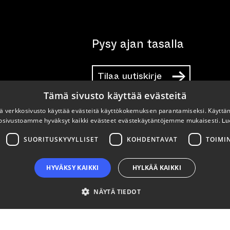
Pysy ajan tasalla
Tilaa uutiskirje
Tämä sivusto käyttää evästeitä
 verkkosivusto käyttää evästeitä käyttökokemuksen parantamiseksi. Käyttä
osivustoamme hyväksyt kaikki evästeet evästekäytäntöjemme mukaisesti.
Lu
SUORITUSKYVYLLISET
KOHDENTAVAT
TOIMI
HYVÄKSY KAIKKI
HYLKÄÄ KAIKKI
NÄYTÄ TIEDOT