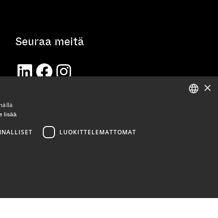
Seuraa meitä
LinkedIn
Facebook
Instagram
×
mällä
e lisää
ENGLISH
FINNISH
NNALLISET
LUOKITTELEMATTOMAT