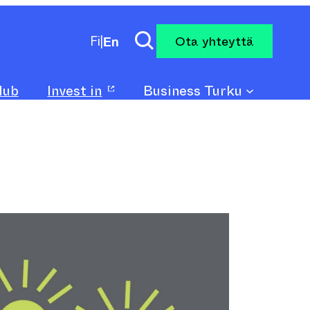
Ota yhteyttä
Fi
|
En
Hub
Invest in
Business Turku