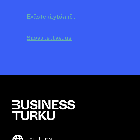
Evästekäytännöt
Saavutettavuus
FI
EN