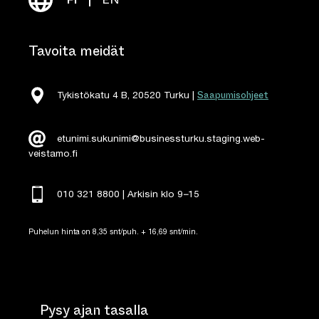
Tavoita meidät
Saapumisohjeet
Tykistökatu 4 B, 20520 Turku |
etunimi.sukunimi@businessturku.staging.web-
veistamo.fi
010 321 8800 | Arkisin klo 9
–
15
Puhelun hinta on 8,35 snt/puh. + 16,69 snt/min.
Pysy ajan tasalla