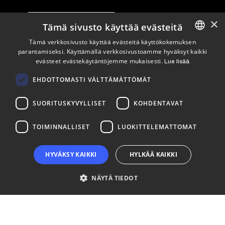
×
Tilaa uutiskirje
Tämä sivusto käyttää evästeitä
Tämä verkkosivusto käyttää evästeitä käyttökokemuksen
Seuraa meitä
parantamiseksi. Käyttämällä verkkosivustoamme hyväksyt kaikki
ENGLISH
evästeet evästekäytäntöjemme mukaisesti.
Lue lisää
FINNISH
LinkedIn
Facebook
Instagram
EHDOTTOMASTI VÄLTTÄMÄTTÖMÄT
SUORITUSKYVYLLISET
KOHDENTAVAT
TOIMINNALLISET
LUOKITTELEMATTOMAT
HYVÄKSY KAIKKI
HYLKÄÄ KAIKKI
NÄYTÄ TIEDOT
Ehdottomasti välttämättömät
Suorituskyvylliset
Kohdentavat