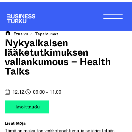
Siirry
sisältöön
Etusivu
Tapahtumat
/
Nykyaikaisen
lääketutkimuksen
vallankumous – Health
Talks
12.12.
09.00 – 11.00
Ilmoittaudu
Lisätietoja
Tämä on maksuton verkkotapahtuma, ja se järjestetään