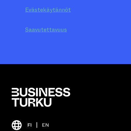
Evästekäytännöt
Saavutettavuus
FI
EN