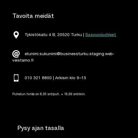
Tavoita meidät
Saapumisohjeet
Tykistökatu 4 B, 20520 Turku |
etunimi.sukunimi@businessturku.staging.web-
veistamo.fi
010 321 8800 | Arkisin klo 9
–
15
Puhelun hinta on 8,35 snt/puh. + 16,69 snt/min.
Pysy ajan tasalla