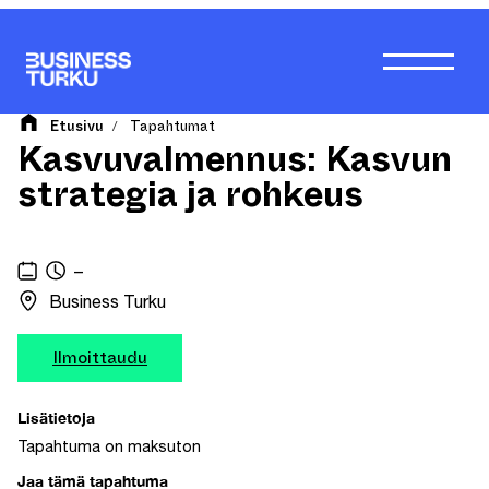
Siirry
sisältöön
Etusivu
Tapahtumat
/
Kasvuvalmennus: Kasvun
strategia ja rohkeus
–
Business Turku
Ilmoittaudu
Lisätietoja
Tapahtuma on maksuton
Jaa tämä tapahtuma