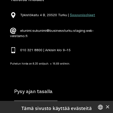
Saapumisohjeet
Tykistökatu 4 B, 20520 Turku |
etunimi.sukunimi@businessturku.staging.web-
veistamo.fi
010 321 8800 | Arkisin klo 9
–
15
Puhelun hinta on 8,35 snt/puh. + 16,69 snt/min.
Pysy ajan tasalla
×
Tilaa uutiskirje
Tämä sivusto käyttää evästeitä