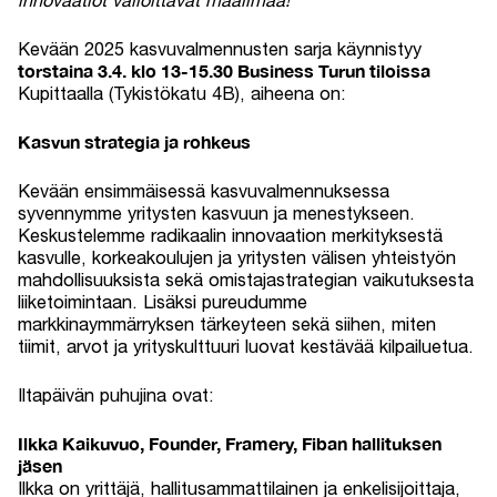
innovaatiot valloittavat maailmaa!
Kevään 2025 kasvuvalmennusten sarja käynnistyy
torstaina 3.4. klo 13-15.30 Business Turun tiloissa
Kupittaalla (Tykistökatu 4B), aiheena on:
Kasvun strategia ja rohkeus
Kevään ensimmäisessä kasvuvalmennuksessa
syvennymme yritysten kasvuun ja menestykseen.
Keskustelemme radikaalin innovaation merkityksestä
kasvulle, korkeakoulujen ja yritysten välisen yhteistyön
mahdollisuuksista sekä omistajastrategian vaikutuksesta
liiketoimintaan. Lisäksi pureudumme
markkinaymmärryksen tärkeyteen sekä siihen, miten
tiimit, arvot ja yrityskulttuuri luovat kestävää kilpailuetua.
Iltapäivän puhujina ovat:
Ilkka Kaikuvuo, Founder, Framery, Fiban hallituksen
jäsen
Ilkka on yrittäjä, hallitusammattilainen ja enkelisijoittaja,