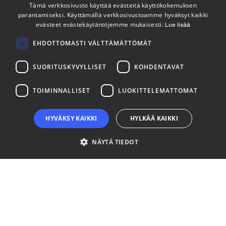
Tämä verkkosivusto käyttää evästeitä käyttökokemuksen
Seuraa meitä
parantamiseksi. Käyttämällä verkkosivustoamme hyväksyt kaikki
ENGLISH
evästeet evästekäytäntöjemme mukaisesti.
Lue lisää
FINNISH
LinkedIn
Facebook
Instagram
EHDOTTOMASTI VÄLTTÄMÄTTÖMÄT
SUORITUSKYVYLLISET
KOHDENTAVAT
TOIMINNALLISET
LUOKITTELEMATTOMAT
HYVÄKSY KAIKKI
HYLKÄÄ KAIKKI
NÄYTÄ TIEDOT
Ehdottomasti välttämättömät
Suorituskyvylliset
Kohdentavat
Toiminnalliset
Luokittelemattomat
Ehdottomasti välttämättömät evästeet mahdollistavat verkkosivuston
perustoiminnot, kuten käyttäjän kirjautumisen ja tilinhallinnan. Sivustoa ei