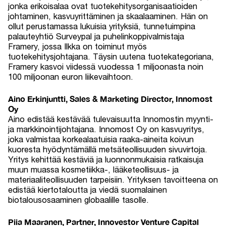
jonka erikoisalaa ovat tuotekehitysorganisaatioiden
johtaminen, kasvuyrittäminen ja skaalaaminen. Hän on
ollut perustamassa lukuisia yrityksiä, tunnetuimpina
palauteyhtiö Surveypal ja puhelinkoppivalmistaja
Framery, jossa Ilkka on toiminut myös
tuotekehitysjohtajana. Täysin uutena tuotekategoriana,
Framery kasvoi viidessä vuodessa 1 miljoonasta noin
100 miljoonan euron liikevaihtoon.
Aino Erkinjuntti, Sales & Marketing Director, Innomost
Oy
Aino edistää kestävää tulevaisuutta Innomostin myynti-
ja markkinointijohtajana. Innomost Oy on kasvuyritys,
joka valmistaa korkealaatuisia raaka-aineita koivun
kuoresta hyödyntämällä metsäteollisuuden sivuvirtoja.
Yritys kehittää kestäviä ja luonnonmukaisia ratkaisuja
muun muassa kosmetiikka-, lääketeollisuus- ja
materiaaliteollisuuden tarpeisiin. Yrityksen tavoitteena on
edistää kiertotaloutta ja viedä suomalainen
biotalousosaaminen globaalille tasolle.
Piia Maaranen, Partner, Innovestor Venture Capital