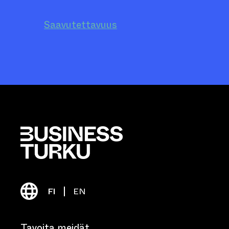
Saavutettavuus
FI
EN
Tavoita meidät