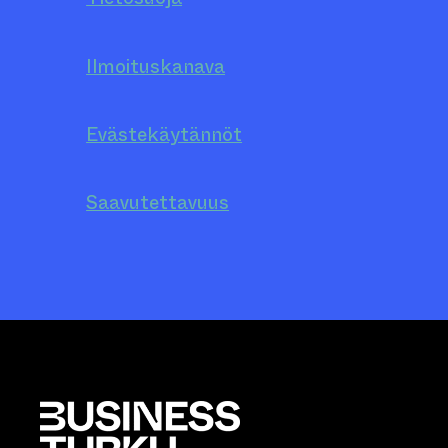
Ilmoituskanava
Evästekäytännöt
Saavutettavuus