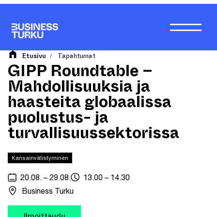
Siirry
sisältöön
Etusivu
Tapahtumat
/
GIPP Roundtable –
Mahdollisuuksia ja
haasteita globaalissa
puolustus- ja
turvallisuussektorissa
Kansainvälistyminen
20.08. – 29.08.
13.00 – 14.30
Business Turku
Ilmoittaudu