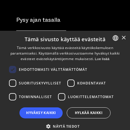
Pysy ajan tasalla
×
Tilaa uutiskirje
Tämä sivusto käyttää evästeitä
Tämä verkkosivusto käyttää evästeitä käyttökokemuksen
Seuraa meitä
parantamiseksi. Käyttämällä verkkosivustoamme hyväksyt kaikki
ENGLISH
evästeet evästekäytäntöjemme mukaisesti.
Lue lisää
FINNISH
LinkedIn
Facebook
Instagram
EHDOTTOMASTI VÄLTTÄMÄTTÖMÄT
SUORITUSKYVYLLISET
KOHDENTAVAT
TOIMINNALLISET
LUOKITTELEMATTOMAT
HYVÄKSY KAIKKI
HYLKÄÄ KAIKKI
NÄYTÄ TIEDOT