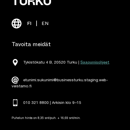
FI
EN
Tavoita meidät
Saapumisohjeet
Tykistökatu 4 B, 20520 Turku |
etunimi.sukunimi@businessturku.staging.web-
veistamo.fi
010 321 8800 | Arkisin klo 9
–
15
Puhelun hinta on 8,35 snt/puh. + 16,69 snt/min.