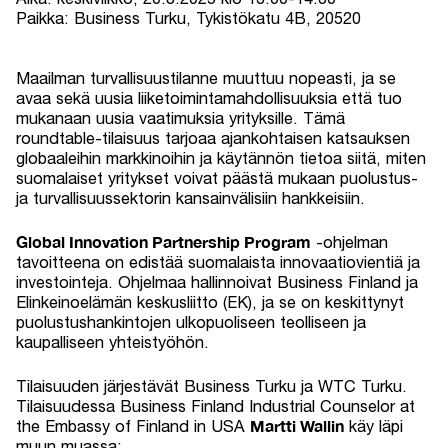
Paikka: Business Turku, Tykistökatu 4B, 20520
Maailman turvallisuustilanne muuttuu nopeasti, ja se
avaa sekä uusia liiketoimintamahdollisuuksia että tuo
mukanaan uusia vaatimuksia yrityksille. Tämä
roundtable-tilaisuus tarjoaa ajankohtaisen katsauksen
globaaleihin markkinoihin ja käytännön tietoa siitä, miten
suomalaiset yritykset voivat päästä mukaan puolustus-
ja turvallisuussektorin kansainvälisiin hankkeisiin.
Global Innovation Partnership Program
-ohjelman
tavoitteena on edistää suomalaista innovaatiovientiä ja
investointeja. Ohjelmaa hallinnoivat Business Finland ja
Elinkeinoelämän keskusliitto (EK), ja se on keskittynyt
puolustushankintojen ulkopuoliseen teolliseen ja
kaupalliseen yhteistyöhön.
Tilaisuuden järjestävät Business Turku ja WTC Turku.
Tilaisuudessa Business Finland Industrial Counselor at
Martti Wallin
the Embassy of Finland in USA
käy läpi
muun muassa: