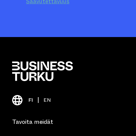
Saavutettavuus
FI
EN
Tavoita meidät