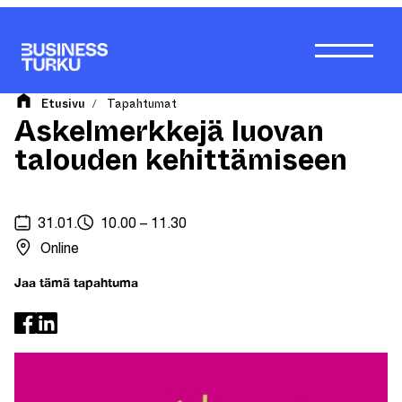
Siirry
sisältöön
Etusivu
Tapahtumat
/
Askelmerkkejä luovan
talouden kehittämiseen
31.01.
10.00 – 11.30
Online
Jaa tämä tapahtuma