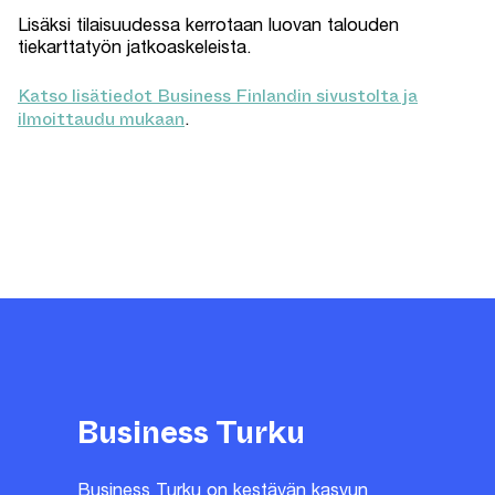
Lisäksi tilaisuudessa kerrotaan luovan talouden
tiekarttatyön jatkoaskeleista.
Katso lisätiedot Business Finlandin sivustolta ja
ilmoittaudu mukaan
.
Business Turku
Business Turku on kestävän kasvun