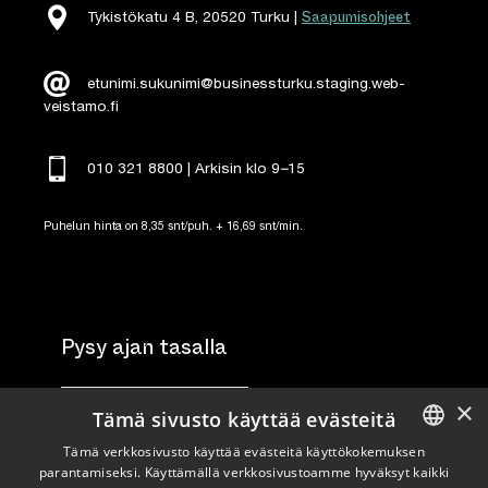
Saapumisohjeet
Tykistökatu 4 B, 20520 Turku |
etunimi.sukunimi@businessturku.staging.web-
veistamo.fi
010 321 8800 | Arkisin klo 9
–
15
Puhelun hinta on 8,35 snt/puh. + 16,69 snt/min.
Pysy ajan tasalla
×
Tilaa uutiskirje
Tämä sivusto käyttää evästeitä
Tämä verkkosivusto käyttää evästeitä käyttökokemuksen
Seuraa meitä
parantamiseksi. Käyttämällä verkkosivustoamme hyväksyt kaikki
ENGLISH