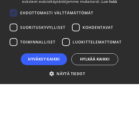
evästeet evästekäytäntöjemme mukaisesti.
Lue lisää
FINNISH
LinkedIn
Facebook
Instagram
EHDOTTOMASTI VÄLTTÄMÄTTÖMÄT
SUORITUSKYVYLLISET
KOHDENTAVAT
TOIMINNALLISET
LUOKITTELEMATTOMAT
HYVÄKSY KAIKKI
HYLKÄÄ KAIKKI
NÄYTÄ TIEDOT
Ehdottomasti välttämättömät
Suorituskyvylliset
Kohdentavat
Toiminnalliset
Luokittelemattomat
Ehdottomasti välttämättömät evästeet mahdollistavat verkkosivuston
perustoiminnot, kuten käyttäjän kirjautumisen ja tilinhallinnan. Sivustoa ei
voida käyttää oikein ilman ehdottoman välttämättömiä evästeitä.
Palveluntarjoaja