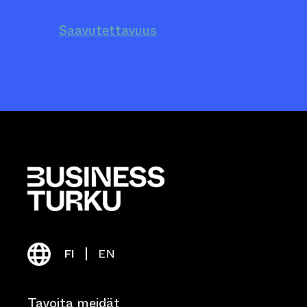
Saavutettavuus
FI
EN
Tavoita meidät