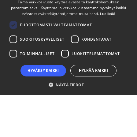
Tämä verkkosivusto käyttää evästeitä käyttökokemuksen
Seuraa meitä
parantamiseksi. Käyttämällä verkkosivustoamme hyväksyt kaikki
ENGLISH
evästeet evästekäytäntöjemme mukaisesti.
Lue lisää
FINNISH
LinkedIn
Facebook
Instagram
EHDOTTOMASTI VÄLTTÄMÄTTÖMÄT
SUORITUSKYVYLLISET
KOHDENTAVAT
TOIMINNALLISET
LUOKITTELEMATTOMAT
HYVÄKSY KAIKKI
HYLKÄÄ KAIKKI
NÄYTÄ TIEDOT
Ehdottomasti välttämättömät
Suorituskyvylliset
Kohdentavat
Toiminnalliset
Luokittelemattomat
Ehdottomasti välttämättömät evästeet mahdollistavat verkkosivuston
perustoiminnot, kuten käyttäjän kirjautumisen ja tilinhallinnan. Sivustoa ei