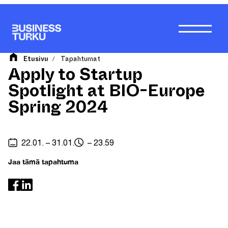
Siirry
sisältöön
Etusivu
Tapahtumat
/
Apply to Startup
Spotlight at BIO-Europe
Spring 2024
22.01. – 31.01.
– 23.59
Jaa tämä tapahtuma