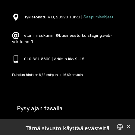
Saapumisohjeet
Tykistökatu 4 B, 20520 Turku |
etunimi.sukunimi@businessturku.staging.web-
veistamo.fi
010 321 8800 | Arkisin klo 9
–
15
Puhelun hinta on 8,35 snt/puh. + 16,69 snt/min.
Pysy ajan tasalla
×
Tilaa uutiskirje
Tämä sivusto käyttää evästeitä