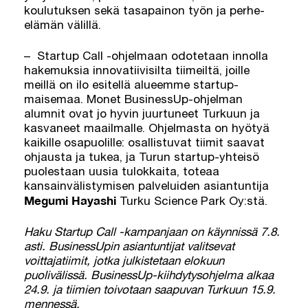
koulutuksen sekä tasapainon työn ja perhe-
elämän välillä.
– Startup Call -ohjelmaan odotetaan innolla
hakemuksia innovatiivisilta tiimeiltä, joille
meillä on ilo esitellä alueemme startup-
maisemaa. Monet BusinessUp-ohjelman
alumnit ovat jo hyvin juurtuneet Turkuun ja
kasvaneet maailmalle. Ohjelmasta on hyötyä
kaikille osapuolille: osallistuvat tiimit saavat
ohjausta ja tukea, ja Turun startup-yhteisö
puolestaan uusia tulokkaita, toteaa
kansainvälistymisen palveluiden asiantuntija
Megumi Hayashi
Turku Science Park Oy:stä.
Haku Startup Call -kampanjaan on käynnissä 7.8.
asti. BusinessUpin asiantuntijat valitsevat
voittajatiimit, jotka julkistetaan elokuun
puolivälissä. BusinessUp-kiihdytysohjelma alkaa
24.9. ja tiimien toivotaan saapuvan Turkuun 15.9.
mennessä.