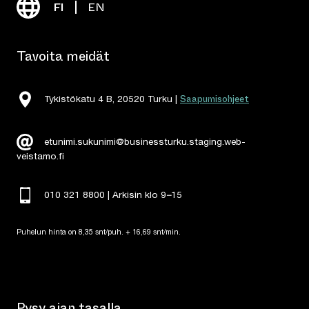
FI
EN
Tavoita meidät
Saapumisohjeet
Tykistökatu 4 B, 20520 Turku |
etunimi.sukunimi@businessturku.staging.web-
veistamo.fi
010 321 8800 | Arkisin klo 9
–
15
Puhelun hinta on 8,35 snt/puh. + 16,69 snt/min.
Pysy ajan tasalla