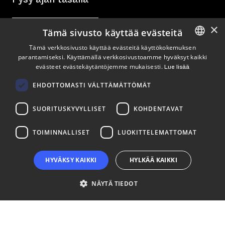
×
Tilaa uutiskirje
Tämä sivusto käyttää evästeitä
Tämä verkkosivusto käyttää evästeitä käyttökokemuksen
Seuraa meitä
parantamiseksi. Käyttämällä verkkosivustoamme hyväksyt kaikki
ENGLISH
evästeet evästekäytäntöjemme mukaisesti.
Lue lisää
FINNISH
LinkedIn
Facebook
Instagram
EHDOTTOMASTI VÄLTTÄMÄTTÖMÄT
SUORITUSKYVYLLISET
KOHDENTAVAT
TOIMINNALLISET
LUOKITTELEMATTOMAT
HYVÄKSY KAIKKI
HYLKÄÄ KAIKKI
NÄYTÄ TIEDOT
Ehdottomasti välttämättömät
Suorituskyvylliset
Kohdentavat