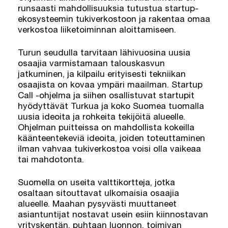
runsaasti mahdollisuuksia tutustua startup-
ekosysteemin tukiverkostoon ja rakentaa omaa
verkostoa liiketoiminnan aloittamiseen.
Turun seudulla tarvitaan lähivuosina uusia
osaajia varmistamaan talouskasvun
jatkuminen, ja kilpailu erityisesti tekniikan
osaajista on kovaa ympäri maailman. Startup
Call -ohjelma ja siihen osallistuvat startupit
hyödyttävät Turkua ja koko Suomea tuomalla
uusia ideoita ja rohkeita tekijöitä alueelle.
Ohjelman puitteissa on mahdollista kokeilla
käänteentekeviä ideoita, joiden toteuttaminen
ilman vahvaa tukiverkostoa voisi olla vaikeaa
tai mahdotonta.
Suomella on useita valttikortteja, jotka
osaltaan sitouttavat ulkomaisia osaajia
alueelle. Maahan pysyvästi muuttaneet
asiantuntijat nostavat usein esiin kiinnostavan
yrityskentän, puhtaan luonnon, toimivan