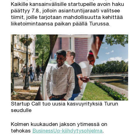
Kaikille kansainvälisille startupeille avoin haku
päättyy 7.8., jolloin asiantuntijaraati valitsee
tiimit, joille tarjotaan mahdollisuutta kehittää
liiketoimintaansa paikan päällä Turussa.
Startup Call tuo uusia kasvuyrityksiä Turun
seudulle
Kolmen kuukauden jakson ytimessä on
BusinessUp-kiihdytysohjelma
tehokas
.