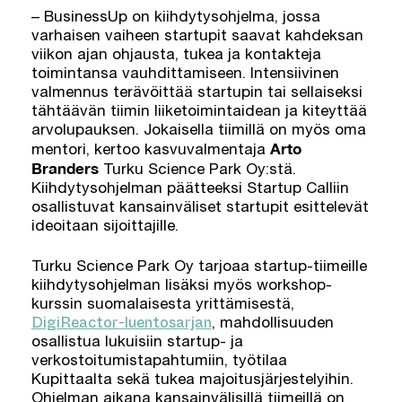
– BusinessUp on kiihdytysohjelma, jossa
varhaisen vaiheen startupit saavat kahdeksan
viikon ajan ohjausta, tukea ja kontakteja
toimintansa vauhdittamiseen. Intensiivinen
valmennus terävöittää startupin tai sellaiseksi
tähtäävän tiimin liiketoimintaidean ja kiteyttää
arvolupauksen. Jokaisella tiimillä on myös oma
Arto
mentori, kertoo kasvuvalmentaja
Branders
Turku Science Park Oy:stä.
Kiihdytysohjelman päätteeksi Startup Calliin
osallistuvat kansainväliset startupit esittelevät
ideoitaan sijoittajille.
Turku Science Park Oy tarjoaa startup-tiimeille
kiihdytysohjelman lisäksi myös workshop-
kurssin suomalaisesta yrittämisestä,
DigiReactor-luentosarjan
, mahdollisuuden
osallistua lukuisiin startup- ja
verkostoitumistapahtumiin, työtilaa
Kupittaalta sekä tukea majoitusjärjestelyihin.
Ohjelman aikana kansainvälisillä tiimeillä on