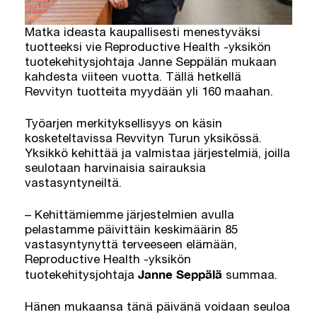
Matka ideasta kaupallisesti menestyväksi
tuotteeksi vie Reproductive Health -yksikön
tuotekehitysjohtaja Janne Seppälän mukaan
kahdesta viiteen vuotta. Tällä hetkellä
Revvityn tuotteita myydään yli 160 maahan.
Työarjen merkityksellisyys on käsin
kosketeltavissa Revvityn Turun yksikössä.
Yksikkö kehittää ja valmistaa järjestelmiä, joilla
seulotaan harvinaisia sairauksia
vastasyntyneiltä.
– Kehittämiemme järjestelmien avulla
pelastamme päivittäin keskimäärin 85
vastasyntynyttä terveeseen elämään,
Reproductive Health -yksikön
Janne Seppälä
tuotekehitysjohtaja
summaa.
Hänen mukaansa tänä päivänä voidaan seuloa