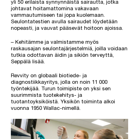
yli 50 erilaista synnynnäistä sairautta, jotka
johtavat hoitamattomina vakavaan
vammautumiseen tai jopa kuolemaan.
Seulontatestien avulla sairaudet löydetään
nopeasti, ja vauvat pääsevät hoitoon ajoissa.
– Kehitämme ja valmistamme myös
raskausajan seulontajärjestelmiä, joilla voidaan
tutkia odottavan äidin ja sikiön terveyttä,
Seppälä lisää.
Revvity on globaali biotiede- ja
diagnostiikkayritys, jolla on noin 11 000
työntekijää. Turun toimipiste on yksi sen
suurimmista tuotekehitys- ja
tuotantoyksiköistä. Yksikön toiminta alkoi
vuonna 1950 Wallac-nimellä.