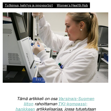
Tutkimus, kehitys ja innovaatiot
Women’s Health Hub
Varsinais-Suomen
Tämä artikkeli on osa
liiton
TKI-kompassi-
rahoittaman
hankkeen
artikkelisarjaa, jossa tutustutaan