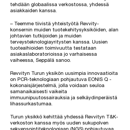
tehdään globaalissa verkostossa, yhdessä
asiakkaiden kanssa.
– Teemme tiivistä yhteistyötä Revvity-
konsernin muiden tuotekehitysyksiköiden, alan
johtavien tutkijoiden ja muiden
terveysteknologiayritysten kanssa. Uusien
tuoteaihioiden toimivuutta testataan
asiakaslaboratorioissa jo varhaisessa
vaiheessa, Seppälä sanoo.
Revvityn Turun yksikön uusimpia innovaatioita
on PCR-teknologiaan pohjautuva EONIS Q -
kokonaisjärjestelmä, jolla voidaan seuloa
samanaikaisesti vaikeita
immuunipuutossairauksia ja selkäydinperäistä
lihassurkastumaa.
Turun yksikkö kehittää yhdessä Revvityn T&K-
verkoston kanssa myös uuden sukupolven
sekvensointiteknologiaan (NGS) pohjautuvaa