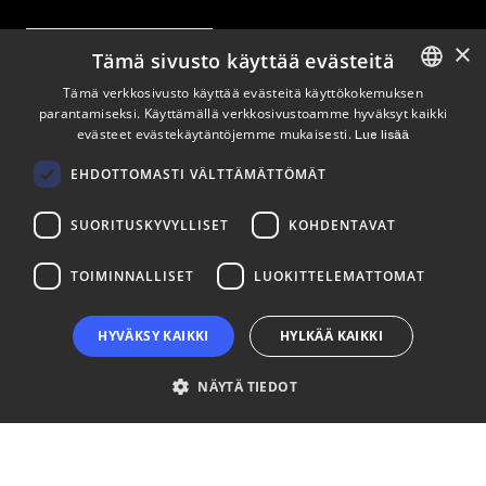
×
Tilaa uutiskirje
Tämä sivusto käyttää evästeitä
Tämä verkkosivusto käyttää evästeitä käyttökokemuksen
Seuraa meitä
parantamiseksi. Käyttämällä verkkosivustoamme hyväksyt kaikki
ENGLISH
evästeet evästekäytäntöjemme mukaisesti.
Lue lisää
FINNISH
LinkedIn
Facebook
Instagram
EHDOTTOMASTI VÄLTTÄMÄTTÖMÄT
SUORITUSKYVYLLISET
KOHDENTAVAT
TOIMINNALLISET
LUOKITTELEMATTOMAT
HYVÄKSY KAIKKI
HYLKÄÄ KAIKKI
NÄYTÄ TIEDOT
Ehdottomasti välttämättömät
Suorituskyvylliset
Kohdentavat