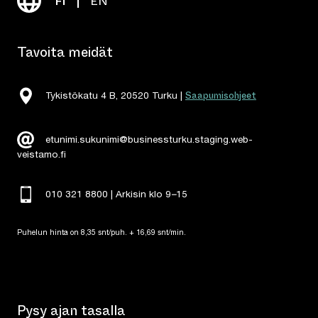
FI
EN
Tavoita meidät
Saapumisohjeet
Tykistökatu 4 B, 20520 Turku |
etunimi.sukunimi@businessturku.staging.web-
veistamo.fi
010 321 8800 | Arkisin klo 9
–
15
Puhelun hinta on 8,35 snt/puh. + 16,69 snt/min.
Pysy ajan tasalla