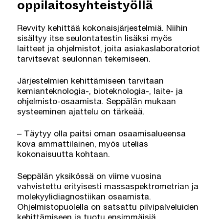
oppilaitosyhteistyöllä
Revvity kehittää kokonaisjärjestelmiä. Niihin
sisältyy itse seulontatestin lisäksi myös
laitteet ja ohjelmistot, joita asiakaslaboratoriot
tarvitsevat seulonnan tekemiseen.
Järjestelmien kehittämiseen tarvitaan
kemianteknologia-, bioteknologia-, laite- ja
ohjelmisto-osaamista. Seppälän mukaan
systeeminen ajattelu on tärkeää.
– Täytyy olla paitsi oman osaamisalueensa
kova ammattilainen, myös utelias
kokonaisuutta kohtaan.
Seppälän yksikössä on viime vuosina
vahvistettu erityisesti massaspektrometrian ja
molekyylidiagnostiikan osaamista.
Ohjelmistopuolella on satsattu pilvipalveluiden
kehittämiseen ja tuotu ensimmäisiä