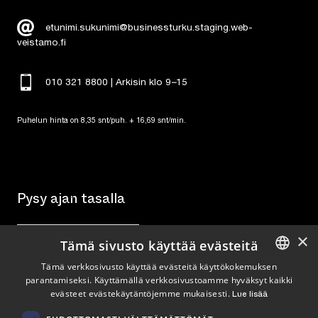
etunimi.sukunimi@businessturku.staging.web-
veistamo.fi
010 321 8800 | Arkisin klo 9
–
15
Puhelun hinta on 8,35 snt/puh. + 16,69 snt/min.
Pysy ajan tasalla
×
Tilaa uutiskirje
Tämä sivusto käyttää evästeitä
Tämä verkkosivusto käyttää evästeitä käyttökokemuksen
Seuraa meitä
parantamiseksi. Käyttämällä verkkosivustoamme hyväksyt kaikki
ENGLISH
evästeet evästekäytäntöjemme mukaisesti.
Lue lisää
FINNISH
LinkedIn
Facebook
Instagram