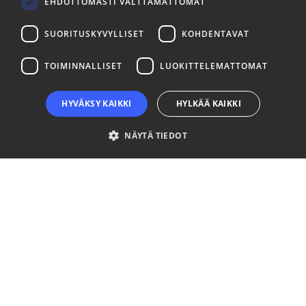
EHDOTTOMASTI VÄLTTÄMÄTTÖMÄT
SUORITUSKYVYLLISET
KOHDENTAVAT
TOIMINNALLISET
LUOKITTELEMATTOMAT
HYVÄKSY KAIKKI
HYLKÄÄ KAIKKI
NÄYTÄ TIEDOT
Ehdottomasti välttämättömät
Suorituskyvylliset
Kohdentavat
Toiminnalliset
Luokittelemattomat
Ehdottomasti välttämättömät evästeet mahdollistavat verkkosivuston
perustoiminnot, kuten käyttäjän kirjautumisen ja tilinhallinnan. Sivustoa ei
voida käyttää oikein ilman ehdottoman välttämättömiä evästeitä.
Palveluntarjoaja
Nimi
Päättymisaika
Kuvaus
/ Verkkotunnus