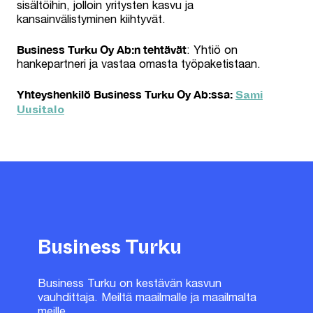
sisältöihin, jolloin yritysten kasvu ja
kansainvälistyminen kiihtyvät.
Business Turku Oy Ab:n tehtävät
: Yhtiö on
hankepartneri ja vastaa omasta työpaketistaan.
Sami
Yhteyshenkilö Business Turku Oy Ab:ssa:
Uusitalo
Business Turku
Business Turku on kestävän kasvun
vauhdittaja. Meiltä maailmalle ja maailmalta
meille.