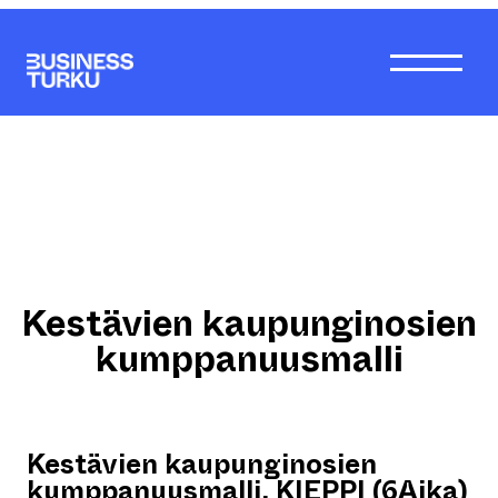
Siirry
sisältöön
Kestävien kaupunginosien
kumppanuusmalli
Kestävien kaupunginosien
kumppanuusmalli, KIEPPI (6Aika)