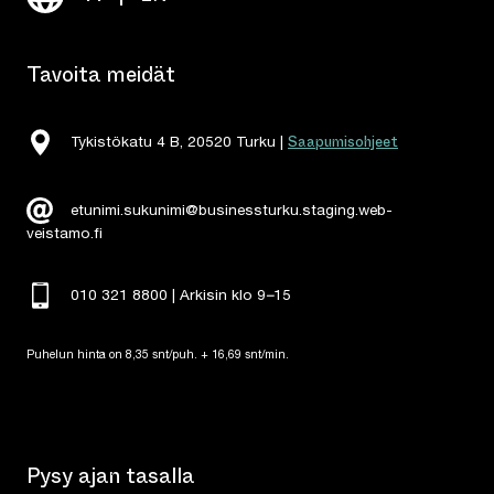
Tavoita meidät
Saapumisohjeet
Tykistökatu 4 B, 20520 Turku |
etunimi.sukunimi@businessturku.staging.web-
veistamo.fi
010 321 8800 | Arkisin klo 9
–
15
Puhelun hinta on 8,35 snt/puh. + 16,69 snt/min.
Pysy ajan tasalla