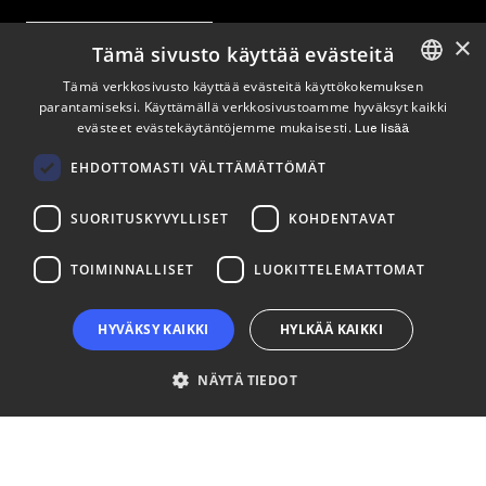
×
Tilaa uutiskirje
Tämä sivusto käyttää evästeitä
Tämä verkkosivusto käyttää evästeitä käyttökokemuksen
Seuraa meitä
parantamiseksi. Käyttämällä verkkosivustoamme hyväksyt kaikki
ENGLISH
evästeet evästekäytäntöjemme mukaisesti.
Lue lisää
FINNISH
LinkedIn
Facebook
Instagram
EHDOTTOMASTI VÄLTTÄMÄTTÖMÄT
SUORITUSKYVYLLISET
KOHDENTAVAT
TOIMINNALLISET
LUOKITTELEMATTOMAT
HYVÄKSY KAIKKI
HYLKÄÄ KAIKKI
NÄYTÄ TIEDOT
Ehdottomasti välttämättömät
Suorituskyvylliset
Kohdentavat