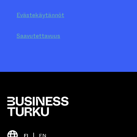
Evästekäytännöt
Saavutettavuus
FI
EN