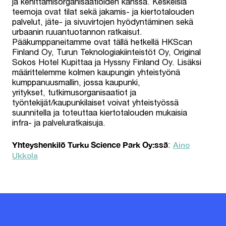
ja kehittämisorganisaatioiden kanssa. Keskeisiä
teemoja ovat tilat sekä jakamis- ja kiertotalouden
palvelut, jäte- ja sivuvirtojen hyödyntäminen sekä
urbaanin ruuantuotannon ratkaisut.
Pääkumppaneitamme ovat tällä hetkellä HKScan
Finland Oy, Turun Teknologiakiinteistöt Oy, Original
Sokos Hotel Kupittaa ja Hyssny Finland Oy. Lisäksi
määrittelemme kolmen kaupungin yhteistyönä
kumppanuusmallin, jossa kaupunki,
yritykset, tutkimusorganisaatiot ja
työntekijät/kaupunkilaiset voivat yhteistyössä
suunnitella ja toteuttaa kiertotalouden mukaisia
infra- ja palveluratkaisuja.
Aino
Yhteyshenkilö Turku Science Park Oy:ssä
:
Ukkola