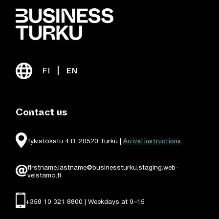
FI
EN
Contact us
Arrival instructions
Tykistökatu 4 B, 20520 Turku |
firstname.lastname@businessturku.staging.web-
veistamo.fi
+358 10 321 8800 | Weekdays at 9
–
15