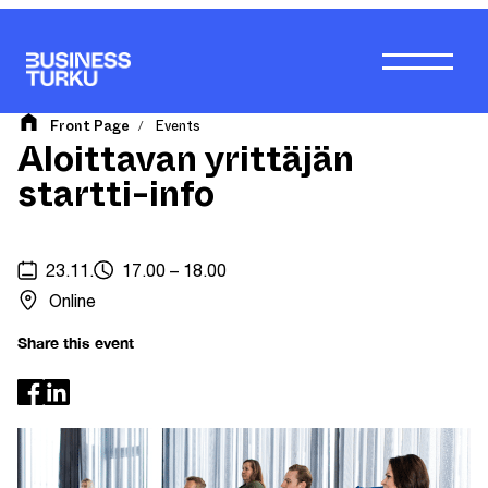
Skip
to
content
Front Page
Events
/
Aloittavan yrittäjän
startti-info
23.11.
17.00 – 18.00
Online
Share this event